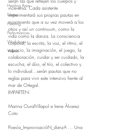
serán las que reflejen los cuerpos y 
Healing Area
viceversa. Cada asistente 
Notes
experimentará sus propias pautas en 
movimiento que a su vez moverá a los 
Healing
otros y así un continuum, como la 
Performances
vida como la danza. La consciencia 
Workshops
corporal, la escrita, la voz, el ritmo, el 
espacio, la imaginación, el juego, la 
Videos
colaboración, cuidar y ser cuidado, la 
escucha, el dúo, el trío, el colectivo y 
lo individual…serán pautas que no 
reglas para vivir este intensivo frente al 
mar de Ortegal.
IMPARTEN:
Marina OuralVillapol e Irene Álvarez 
Coto
Poesía_ImprovisacióN_danzA … Una 