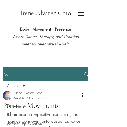
Irene Alvarez Coto
Body · Movement · Presence
Where Dance, Therapy, and Creation
meet to celebrate the Self.
Post
All Posts
Irene Alvarez Coto
All Posts
Jul 14, 2017
1 min read
Poesía e Movimento
Experiences
El proceso compositivo escénico, las 
Events
pautas de movimiento desde los textos 
contact improvisation