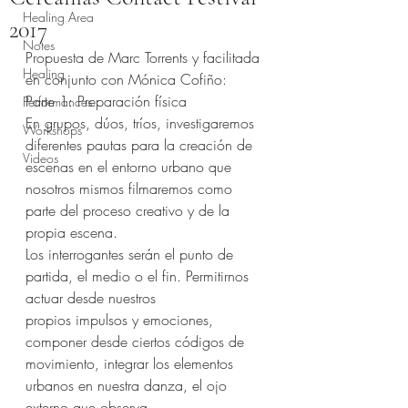
Healing Area
2017
Notes
Propuesta de Marc Torrents y facilitada 
Healing
en conjunto con Mónica Cofiño:
Parte 1: Preparación física
Performances
En grupos, dúos, tríos, investigaremos 
Workshops
diferentes pautas para la creación de 
Videos
escenas en el entorno urbano que 
nosotros mismos filmaremos como 
parte del proceso creativo y de la 
propia escena.
Los interrogantes serán el punto de 
partida, el medio o el fin. Permitirnos 
actuar desde nuestros 
propios impulsos y emociones, 
componer desde ciertos códigos de 
movimiento, integrar los elementos 
urbanos en nuestra danza, el ojo 
externo que observa…