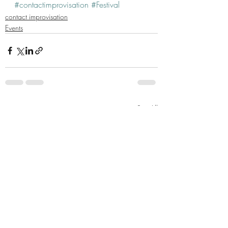
#contactimprovisation
#Festival
contact improvisation
Events
Recent Posts
See All