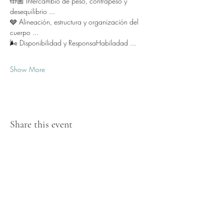
🤲🏼 Intercambio de peso, contrapeso y 
desequilibrio ...
🩶 Alineación, estructura y organización del 
cuerpo ...
🌬️ Disponibilidad y ResponsaHabiladad ...
Show More
Share this event
Subscribe Form