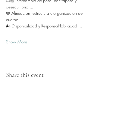
🤲🏼 Intercambio de peso, contrapeso y 
desequilibrio ...
🩶 Alineación, estructura y organización del 
cuerpo ...
🌬️ Disponibilidad y ResponsaHabiladad ...
Show More
Share this event
Subscribe Form