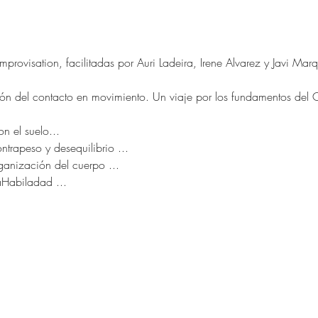
provisation, facilitadas por Auri Ladeira, Irene Alvarez y Javi Marq
n del contacto en movimiento. Un viaje por los fundamentos del CI,
n el suelo...
trapeso y desequilibrio ...
rganización del cuerpo ...
aHabiladad ...