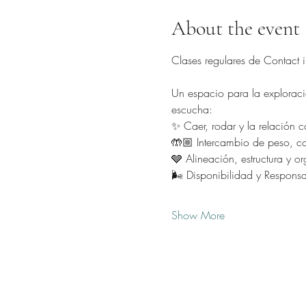
About the event
Clases regulares de Contact im
Un espacio para la exploració
escucha:
✨ Caer, rodar y la relación co
🤲🏼 Intercambio de peso, con
🩶 Alineación, estructura y o
🌬️ Disponibilidad y Respons
Show More