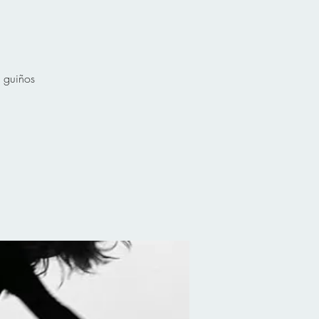
 guiños