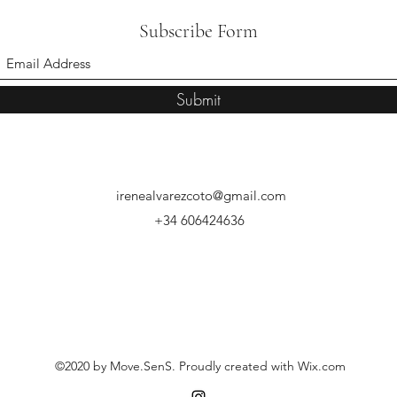
Subscribe Form
Submit
irenealvarezcoto@gmail.com
+34 606424636
©2020 by Move.SenS. Proudly created with Wix.com