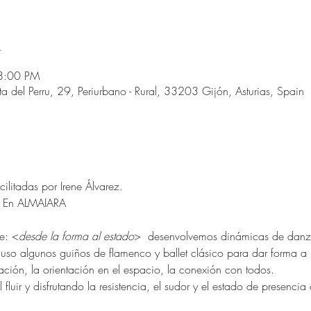
n
8:00 PM
del Perru, 29, Periurbano - Rural, 33203 Gijón, Asturias, Spain
ilitadas por Irene Álvarez. 
. En ALMAIARA
se: <
desde la forma al estado
>  desenvolvemos dinámicas de danz
uso algunos guiños de flamenco y ballet clásico para dar forma a nu
nación, la orientación en el espacio, la conexión con todos. 
 fluir y disfrutando la resistencia, el sudor y el estado de presenci