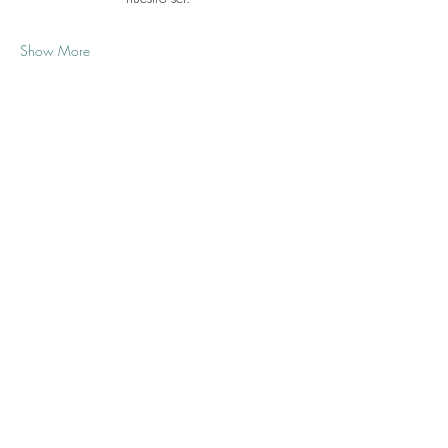
Show More
Share this event
Subscribe Form
Submit