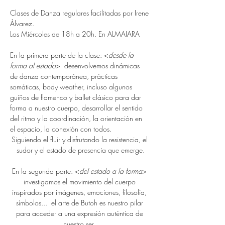
Clases de Danza regulares facilitadas por Irene 
Álvarez. 
Los Miércoles de 18h a 20h. En ALMAIARA
En la primera parte de la clase: <
desde la 
forma al estado
>  desenvolvemos dinámicas 
de danza contemporánea, prácticas 
somáticas, body weather, incluso algunos 
guiños de flamenco y ballet clásico para dar 
forma a nuestro cuerpo, desarrollar el sentido 
del ritmo y la coordinación, la orientación en 
el espacio, la conexión con todos. 
Siguiendo el fluir y disfrutando la resistencia, el 
sudor y el estado de presencia que emerge.
En la segunda parte: <
del estado a la forma
> 
investigamos el movimiento del cuerpo 
inspirados por imágenes, emociones, filosofía, 
símbolos...  el arte de Butoh es nuestro pilar 
para acceder a una expresión auténtica de 
nuestro ser. 