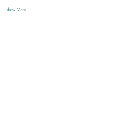
Show More
Share this event
Subscribe Form
Submit