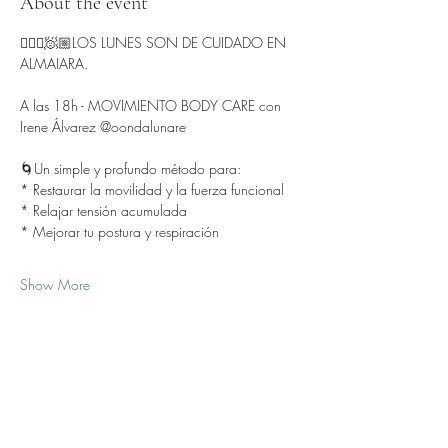
About the event
🧘🏻‍♂️🧖🏼LOS LUNES SON DE CUIDADO EN 
ALMAIARA.
A las 18h - MOVIMIENTO BODY CARE con 
Irene Álvarez @oondalunare 
🌀Un simple y profundo método para:
* Restaurar la movilidad y la fuerza funcional
* Relajar tensión acumulada
* Mejorar tu postura y respiración
Show More
Share this event