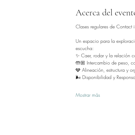
Acerca del event
Clases regulares de Contact im
Un espacio para la exploració
escucha:
✨ Caer, rodar y la relación co
🤲🏼 Intercambio de peso, con
🩶 Alineación, estructura y o
🌬️ Disponibilidad y Respons
Mostrar más