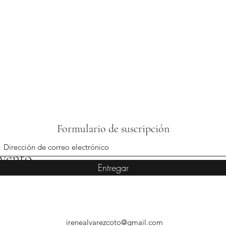
Formulario de suscripción
evento
Entregar
irenealvarezcoto@gmail.com