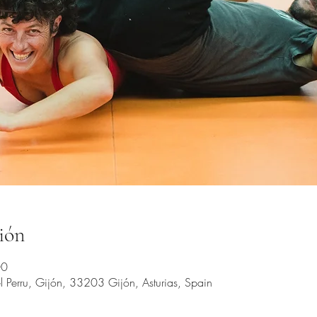
ión
00
 Perru, Gijón, 33203 Gijón, Asturias, Spain