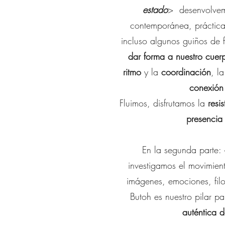
estado
> desenvolvem
contemporánea, práctica
incluso algunos guiños de 
dar forma a nuestro cuer
ritmo
y la
coordinación
, l
conexión
Fluimos, disfrutamos la
resi
presencia
En la segunda parte:
investigamos el movimien
imágenes, emociones, filo
Butoh es nuestro pilar 
auténtica d