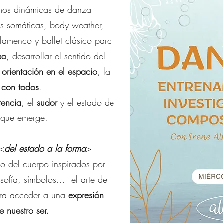
os dinámicas de danza
s somáticas, body weather,
flamenco y ballet clásico para
po
, desarrollar el sentido del
a
orientación en el espacio
, la
 con todos
.
stencia
, el
sudor
y el estado de
que emerge.
 <
del estado a la forma
>
to del cuerpo inspirados por
sofía, símbolos... el arte de
para acceder a una
expresión
e nuestro ser.