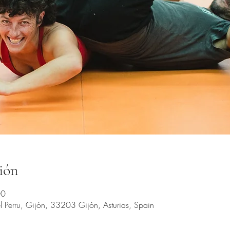
ión
00
 Perru, Gijón, 33203 Gijón, Asturias, Spain