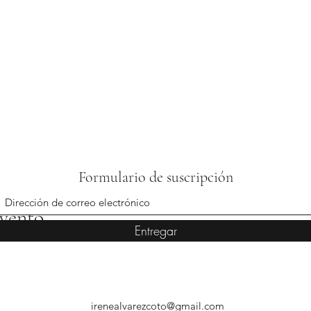
Formulario de suscripción
evento
Entregar
irenealvarezcoto@gmail.com