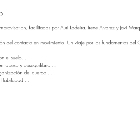
o
provisation, facilitadas por Auri Ladeira, Irene Alvarez y Javi Marq
n del contacto en movimiento. Un viaje por los fundamentos del CI,
n el suelo...
trapeso y desequilibrio ...
rganización del cuerpo ...
aHabiladad ...