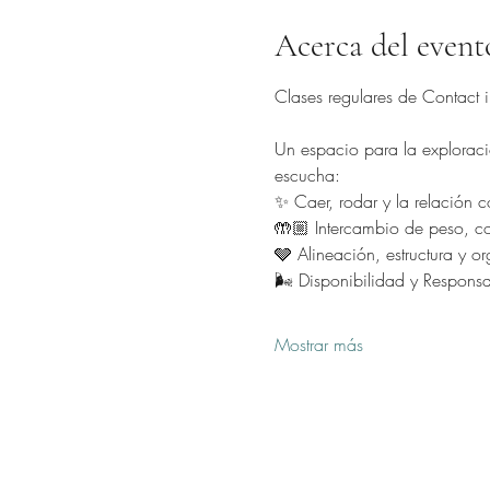
Acerca del event
Clases regulares de Contact im
Un espacio para la exploració
escucha:
✨ Caer, rodar y la relación co
🤲🏼 Intercambio de peso, con
🩶 Alineación, estructura y o
🌬️ Disponibilidad y Respons
Mostrar más