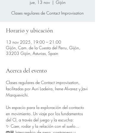
jue, 13 nov
  |  
Gijón
Clases regulares de Contact Improvisation
Horario y ubicación
13 nov 2025, 19:00 – 21:00
Gijón, Cam. de la Cuesta del Perru, Gijón,
33203 Gijón, Asturias, Spain
Acerca del evento
Clases regulares de Contact improvisation, 
facilitadas por Auri Ladeira, Irene Alvarez y Javi 
Marquevichi.
Un espacio para la exploración del contacto 
en movimiento. Un viaje por los fundamentos 
del CI, a través del juego y la escucha:
✨ Caer, rodar y la relación con el suelo...
🤲🏼 Intercambio de peso, contrapeso y 