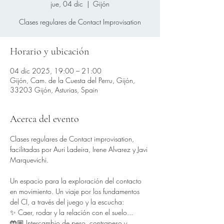
jue, 04 dic
  |  
Gijón
Clases regulares de Contact Improvisation
Horario y ubicación
04 dic 2025, 19:00 – 21:00
Gijón, Cam. de la Cuesta del Perru, Gijón,
33203 Gijón, Asturias, Spain
Acerca del evento
Clases regulares de Contact improvisation, 
facilitadas por Auri Ladeira, Irene Alvarez y Javi 
Marquevichi.
Un espacio para la exploración del contacto 
en movimiento. Un viaje por los fundamentos 
del CI, a través del juego y la escucha:
✨ Caer, rodar y la relación con el suelo...
🤲🏼 Intercambio de peso, contrapeso y 