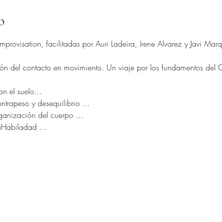
o
provisation, facilitadas por Auri Ladeira, Irene Alvarez y Javi Marq
n del contacto en movimiento. Un viaje por los fundamentos del CI,
n el suelo...
trapeso y desequilibrio ...
rganización del cuerpo ...
aHabiladad ...