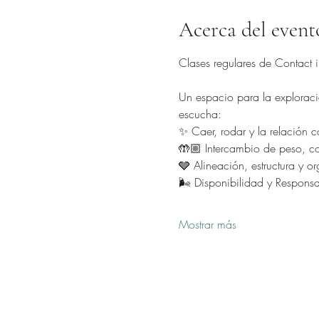
Acerca del event
Clases regulares de Contact im
Un espacio para la exploració
escucha:
✨ Caer, rodar y la relación co
🤲🏼 Intercambio de peso, con
🩶 Alineación, estructura y o
🌬️ Disponibilidad y Respons
Mostrar más