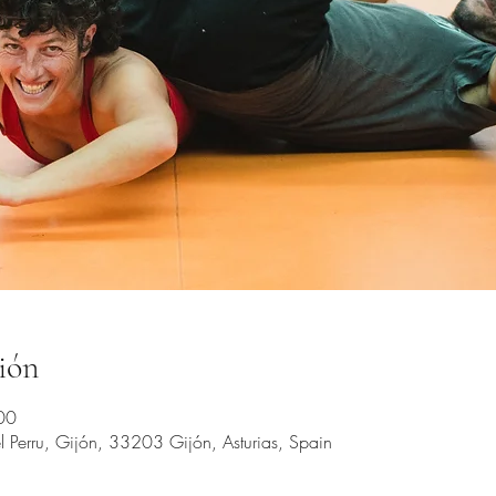
ión
00
 Perru, Gijón, 33203 Gijón, Asturias, Spain