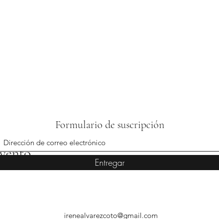
Formulario de suscripción
evento
Entregar
irenealvarezcoto@gmail.com