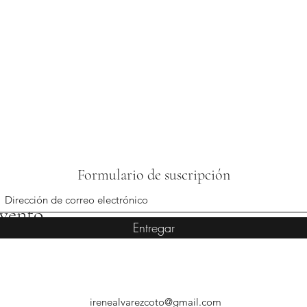
Formulario de suscripción
evento
Entregar
irenealvarezcoto@gmail.com