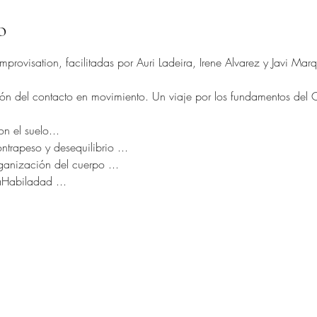
o
provisation, facilitadas por Auri Ladeira, Irene Alvarez y Javi Marq
n del contacto en movimiento. Un viaje por los fundamentos del CI,
n el suelo...
trapeso y desequilibrio ...
rganización del cuerpo ...
aHabiladad ...