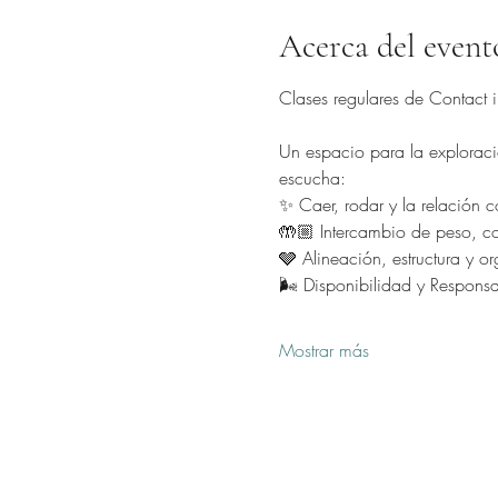
Acerca del event
Clases regulares de Contact im
Un espacio para la exploració
escucha:
✨ Caer, rodar y la relación co
🤲🏼 Intercambio de peso, con
🩶 Alineación, estructura y o
🌬️ Disponibilidad y Respons
Mostrar más