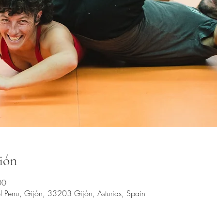
ión
00
 Perru, Gijón, 33203 Gijón, Asturias, Spain