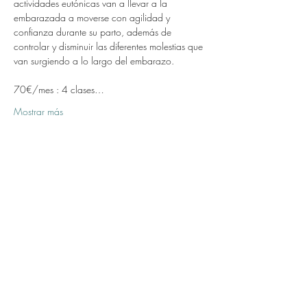
actividades eutónicas van a llevar a la 
embarazada a moverse con agilidad y 
confianza durante su parto, además de 
controlar y disminuir las diferentes molestias que 
van surgiendo a lo largo del embarazo.
70€/mes : 4 clases…
Mostrar más
Compartir este evento
Formulario de suscripción