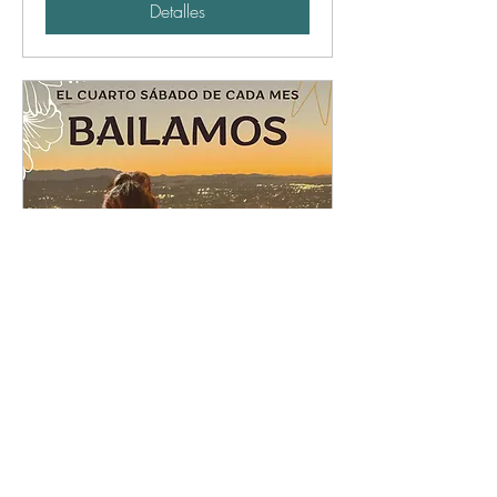
Detalles
BAILAMOS. Transpirit Dance
con Philfree Dj
sáb, 24 ene