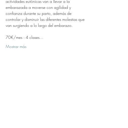
actividades eutónicas van a llevar a la 
embarazada a moverse con agilidad y 
confianza durante su parto, además de 
controlar y disminuir las diferentes molestias que 
van surgiendo a lo largo del embarazo.
70€/mes : 4 clases…
Mostrar más
Compartir este evento
Formulario de suscripción