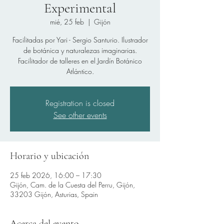
Experimental
mié, 25 feb
  |  
Gijón
Facilitadas por Yari - Sergio Santurio. Ilustrador
de botánica y naturalezas imaginarias.
Facilitador de talleres en el Jardín Botánico
Atlántico.
Registration is closed
See other events
Horario y ubicación
25 feb 2026, 16:00 – 17:30
Gijón, Cam. de la Cuesta del Perru, Gijón,
33203 Gijón, Asturias, Spain
Acerca del evento