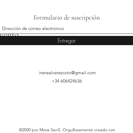
Formulario de suscripción
evento
Entregar
irenealvarezcoto@gmail.com
+34 606424636
©2020 por Move.SenS. Orgullosamente creado con