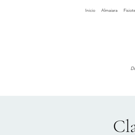
Inicio
Almaiara
Fisiot
Do
Cla