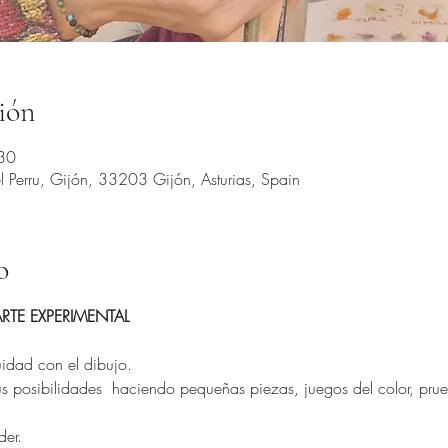
ión
30
 Perru, Gijón, 33203 Gijón, Asturias, Spain
o
RTE EXPERIMENTAL
uidad con el dibujo.
us posibilidades  haciendo pequeñas piezas, juegos del color, pru
der.