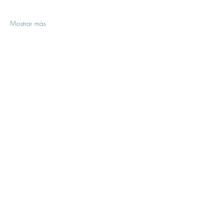
Mostrar más
Compartir este evento
Formulario de suscripción
Entregar