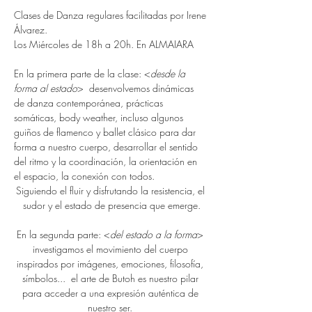
Clases de Danza regulares facilitadas por Irene 
Álvarez. 
Los Miércoles de 18h a 20h. En ALMAIARA
En la primera parte de la clase: <
desde la 
forma al estado
>  desenvolvemos dinámicas 
de danza contemporánea, prácticas 
somáticas, body weather, incluso algunos 
guiños de flamenco y ballet clásico para dar 
forma a nuestro cuerpo, desarrollar el sentido 
del ritmo y la coordinación, la orientación en 
el espacio, la conexión con todos. 
Siguiendo el fluir y disfrutando la resistencia, el 
sudor y el estado de presencia que emerge.
En la segunda parte: <
del estado a la forma
> 
investigamos el movimiento del cuerpo 
inspirados por imágenes, emociones, filosofía, 
símbolos...  el arte de Butoh es nuestro pilar 
para acceder a una expresión auténtica de 
nuestro ser. 