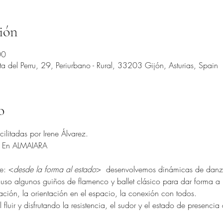
ión
00
del Perru, 29, Periurbano - Rural, 33203 Gijón, Asturias, Spain
o
ilitadas por Irene Álvarez. 
. En ALMAIARA
se: <
desde la forma al estado
>  desenvolvemos dinámicas de danz
uso algunos guiños de flamenco y ballet clásico para dar forma a nu
nación, la orientación en el espacio, la conexión con todos. 
 fluir y disfrutando la resistencia, el sudor y el estado de presenci