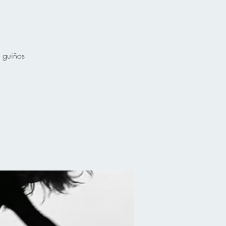
 guiños