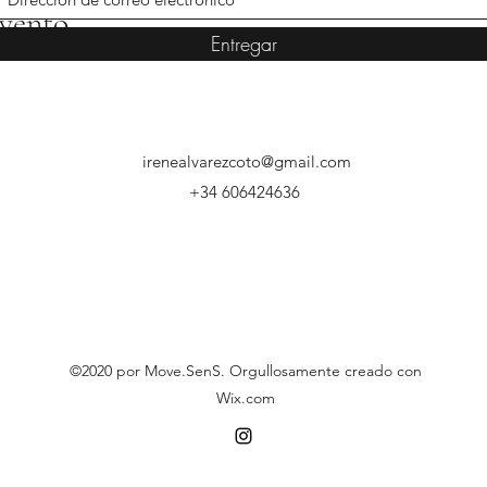
evento
Entregar
irenealvarezcoto@gmail.com
+34 606424636
©2020 por Move.SenS. Orgullosamente creado con
Wix.com