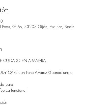
ión
00
 Perru, Gijón, 33203 Gijón, Asturias, Spain
o
 DE CUIDADO EN ALMAIARA.
DY CARE con Irene Álvarez @oondalunare 
do para:
 fuerza funcional
ación