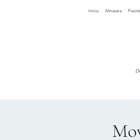
Inicio
Almaiara
Fisiot
Do
Mo