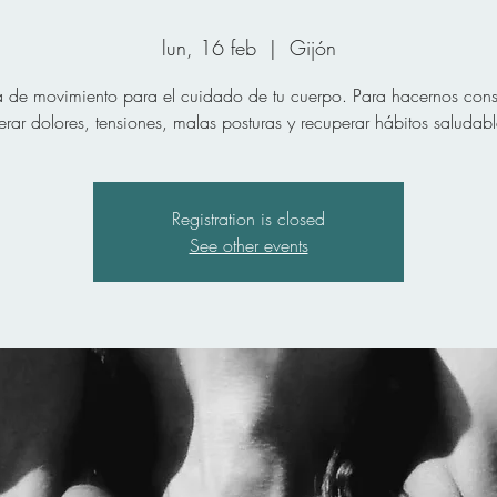
lun, 16 feb
  |  
Gijón
a de movimiento para el cuidado de tu cuerpo. Para hacernos cons
berar dolores, tensiones, malas posturas y recuperar hábitos saludabl
Registration is closed
See other events