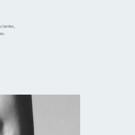
cientes,
es.