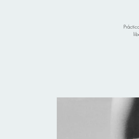
Práctic
li