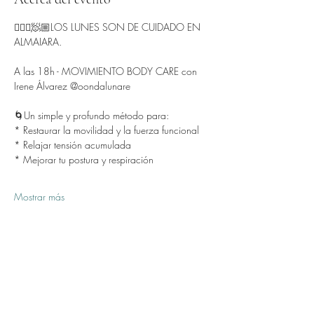
🧘🏻‍♂️🧖🏼LOS LUNES SON DE CUIDADO EN 
ALMAIARA.
A las 18h - MOVIMIENTO BODY CARE con 
Irene Álvarez @oondalunare 
🌀Un simple y profundo método para:
* Restaurar la movilidad y la fuerza funcional
* Relajar tensión acumulada
* Mejorar tu postura y respiración
Mostrar más
Compartir este evento