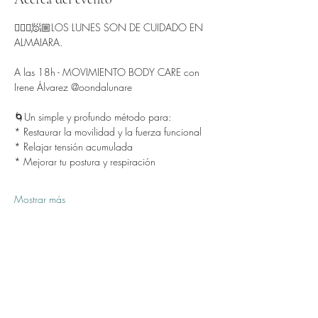
🧘🏻‍♂️🧖🏼LOS LUNES SON DE CUIDADO EN 
ALMAIARA.
A las 18h - MOVIMIENTO BODY CARE con 
Irene Álvarez @oondalunare 
🌀Un simple y profundo método para:
* Restaurar la movilidad y la fuerza funcional
* Relajar tensión acumulada
* Mejorar tu postura y respiración
Mostrar más
Compartir este evento