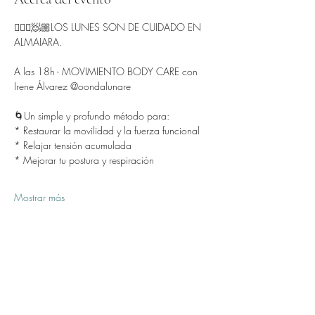
🧘🏻‍♂️🧖🏼LOS LUNES SON DE CUIDADO EN 
ALMAIARA.
A las 18h - MOVIMIENTO BODY CARE con 
Irene Álvarez @oondalunare 
🌀Un simple y profundo método para:
* Restaurar la movilidad y la fuerza funcional
* Relajar tensión acumulada
* Mejorar tu postura y respiración
Mostrar más
Compartir este evento