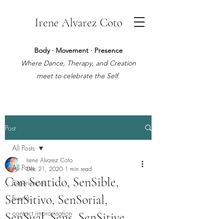
Irene Alvarez Coto
Body · Movement · Presence
Where Dance, Therapy, and Creation
meet to celebrate the Self.
Post
All Posts
Irene Alvarez Coto
All Posts
Dec 21, 2020
1 min read
Con Sentido, SenSible,
Experiences
SenSitivo, SenSorial,
Events
contact improvisation
SenSual. Sens, SenSitive,