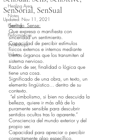
Healing Area
SenSorial, SenSual
Notes
Updated:
Nov 11, 2021
Sentido_Sense:
Healing
Que expresa o manifiesta con 
Performances
sinceridad un sentimiento.
Capacidad de percibir estímulos 
Workshops
físicos externos e internos mediante 
Videos
ciertos órganos que los transmiten al 
sistema nervioso.
Razón de ser, finalidad o lógica que 
tiene una cosa.
Significado de una obra, un texto, un 
elemento lingüistico... dentro de su 
contexto.
“el simbolismo, si bien no descuida la 
belleza, quiere ir más allá de lo 
puramente sensible para descubrir 
sentidos ocultos tras lo aparente.”
Consciencia del mundo exterior y del 
propio ser.
Capacidad para apreciar o percibir 
correctamente algo específico.