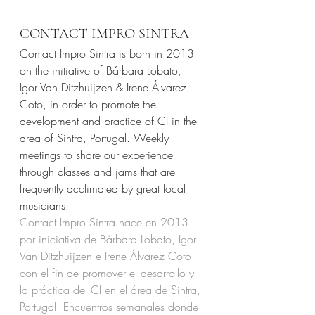
CONTACT IMPRO SINTRA
Contact Impro Sintra is born in 2013 
on the initiative of Bárbara Lobato, 
Igor Van Ditzhuijzen & Irene Álvarez 
Coto, in order to promote the 
development and practice of CI in the 
area of ​​Sintra, Portugal. Weekly 
meetings to share our experience 
through classes and jams that are 
frequently acclimated by great local 
musicians.
Contact Impro Sintra nace en 2013 
por iniciativa de Bárbara Lobato, Igor 
Van Ditzhuijzen e Irene Álvarez Coto 
con el fin de promover el desarrollo y 
la práctica del CI en el área de Sintra, 
Portugal. Encuentros semanales donde 