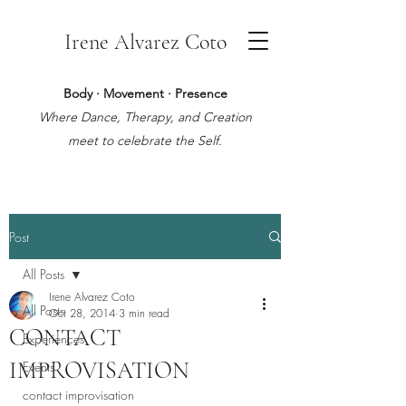
Irene Alvarez Coto
Body · Movement · Presence
Where Dance, Therapy, and Creation
meet to celebrate the Self.
Post
All Posts
Irene Alvarez Coto
All Posts
Oct 28, 2014
3 min read
CONTACT
Experiences
IMPROVISATION
Events
contact improvisation