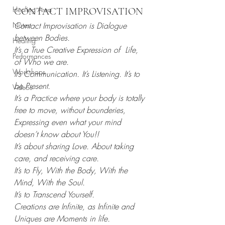
Healing Area
CONTACT IMPROVISATION
Notes
Contact Improvisation is Dialogue 
between Bodies.
Healing
It’s a True Creative Expression of  Life, 
Performances
of Who we are.
Workshops
It’s Communication. It’s Listening. It’s to 
be Present.
Videos
It’s a Practice where your body is totally 
free to move, without bounderies,
Expressing even what your mind 
doesn’t know about You!!
It’s about sharing Love. About taking 
care, and receiving care.
It’s to Fly, With the Body, With the 
Mind, With the Soul.
It’s to Transcend Yourself.
Creations are Infinite, as Infinite and 
Uniques are Moments in life. 