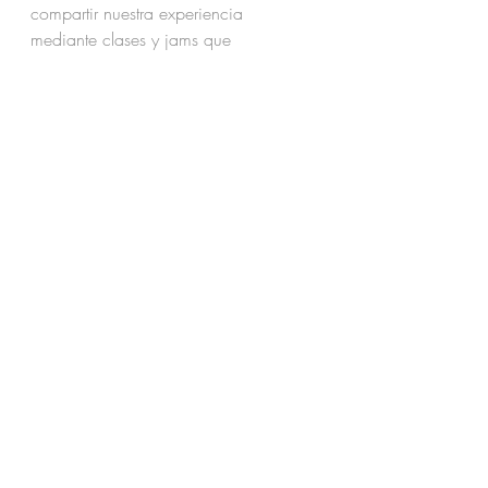
compartir nuestra experiencia 
mediante clases y jams que 
frecuentemente son ambientadas por 
estupendos músicos de la zona.
Thanks to
: ESCOLA DA TERRA, 
PAVILHAO SAO SEBASTIAO
, 
TINKUY
, 
VOANDO EM CYNTHIA, for opening 
your doors. 
FOTOJONIC
, for your 
magic eye. TIAGO, NILSON, 
HENRIK, ALVARO, SEBASTIAO, ADRI, 
MIKAEL….. for the beautiful music, 
 and thanks to EVERYBODY who have 
come to join us. SINTRA KEEP 
DANCING!!
Contact Impro Sintra FB Group
Another Links & Collaborations:
CILX JAM LISBON
,
ASTURIAS 
CONTACT
, 
CIRCO BAJO EL 