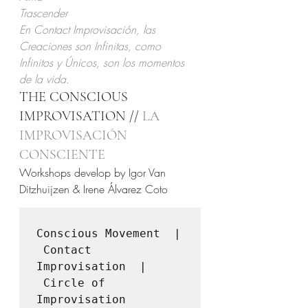
Trascender
En Contact Improvisación, las 
Creaciones son Infinitas, como 
Infinitos y Únicos, son los momentos 
de la vida.
THE CONSCIOUS 
IMPROVISATION // 
LA 
IMPROVISACIÓN 
CONSCIENTE
Workshops develop by Igor Van 
Ditzhuijzen & Irene Álvarez Coto
Conscious Movement  | 
 Contact 
Improvisation  | 
 Circle of 
Improvisation