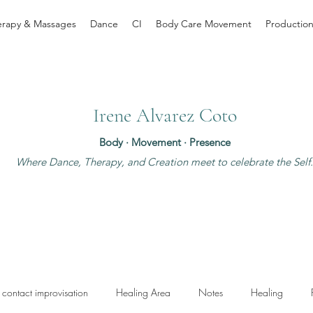
erapy & Massages
Dance
CI
Body Care Movement
Productio
Irene Alvarez Coto
Body · Movement · Presence
Where Dance, Therapy, and Creation meet to celebrate the Self
contact improvisation
Healing Area
Notes
Healing