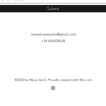
Submit
irenealvarezcoto@gmail.com
+34 606424636
©2020 by Move.SenS. Proudly created with Wix.com