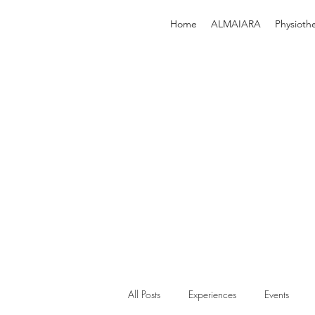
Home
ALMAIARA
Physioth
All Posts
Experiences
Events