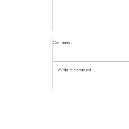
Comments
Creativity Festival
Write a comment...