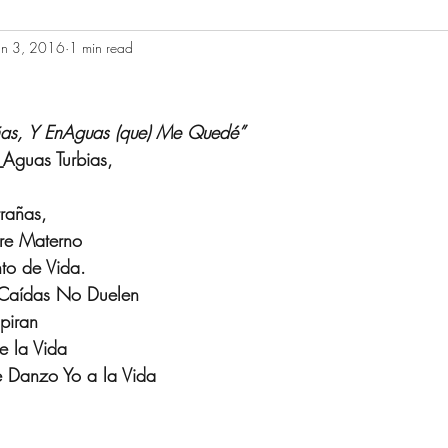
un 3, 2016
1 min read
ñas, Y EnAguas (que) Me Quedé”
Aguas Turbias,
rañas,
tre Materno
nto de Vida.
Caídas No Duelen
piran
e la Vida
le Danzo Yo a la Vida