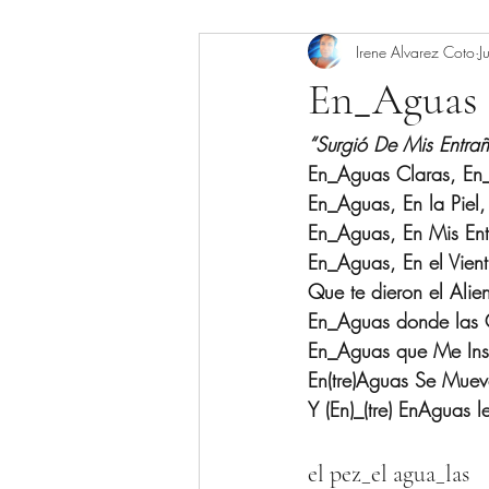
Irene Alvarez Coto
J
Workshops
Videos
En_Aguas
“Surgió De Mis Entra
En_Aguas Claras, En_
En_Aguas, En la Piel,
En_Aguas, En Mis Ent
En_Aguas, En el Vien
Que te dieron el Alie
En_Aguas donde las 
En_Aguas que Me Ins
En(tre)Aguas Se Muev
Y (En)_(tre) EnAguas 
el pez_el agua_las 