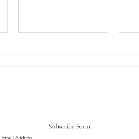
CI50_The Festival
Weavi
Comm
Subscribe Form