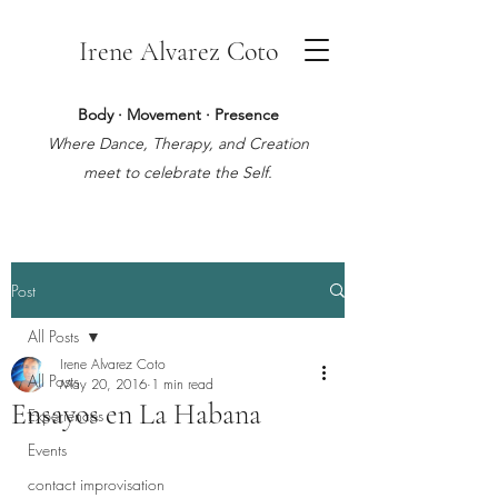
Irene Alvarez Coto
Body · Movement · Presence
Where Dance, Therapy, and Creation
meet to celebrate the Self.
Post
All Posts
Irene Alvarez Coto
All Posts
May 20, 2016
1 min read
Ensayos en La Habana
Experiences
Events
contact improvisation