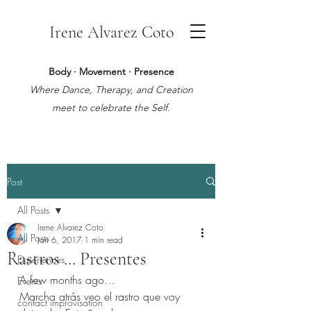
Irene Alvarez Coto
Body · Movement · Presence
Where Dance, Therapy, and Creation
meet to celebrate the Self.
Post
All Posts
Irene Alvarez Coto
All Posts
Jan 6, 2017
1 min read
Rastros … Presentes
Experiences
A few months ago…
Events
Marcha atrás veo el rastro que voy 
contact improvisation