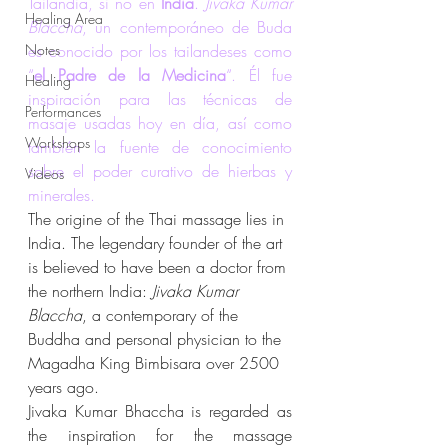
Tailandia, si no en 
India
. 
Jivaka Kumar 
Healing Area
Blaccha
, un contemporáneo de Buda 
Notes
es conocido por los tailandeses como 
“
el Padre de la Medicina
“. Él fue 
Healing
inspiración para las técnicas de 
Performances
masaje usadas hoy en día, así como 
Workshops
también la fuente de conocimiento 
sobre el poder curativo de hierbas y 
Videos
minerales.
The origine of the Thai massage lies in 
India. The legendary founder of the art 
is believed to have been a doctor from 
the northern India: 
Jivaka Kumar 
Blaccha
, a contemporary of the 
Buddha and personal physician to the 
Magadha King Bimbisara over 2500 
years ago.
Jivaka Kumar Bhaccha is regarded as 
the inspiration for the massage 