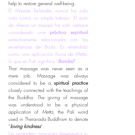
help to restore general well-being.
El Masaje Tailandés nunca ha sido 
visto como un simple trabajo. El acto 
de ofrecer un masaje ha sido siempre 
considerado una 
práctica espiritual
estrechamente relacionada con las 
enseñanzas de Buda. Es entendido 
como una aplicación física de 
Metta
, 
lo que en Pali significa “
Bondad
“.
Thai massage was never seen as a 
mere job. Massage was always 
considered to be a 
spiritual practice
closely connected with the teachings of 
the Buddha. The giving of massage 
was understood to be a physical 
application of 
Metta
, the Pali word 
used in Theravada Buddhism to denote 
“
loving kindness
“.
Un verdadero masajista desempeña su 