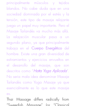
principalmente músculos y tejidos 
blandos. No cabe duda que en una 
sociedad dominada por el estrés y la 
tensión, este tipo de masaje relajante 
juega un papel muy importante. Pero el 
Masaje Tailandés va mucho más allá. 
La relajación muscular pasa a un 
segundo plano, ya que principalmente 
trabaja en el
 Cuerpo Energético
 del 
hombre. Existe una gran diversidad de 
estiramientos y ejercicios envueltos en 
el desarrollo del masaje, que son 
descritos como “
Hatta Yoga Aplicada
“. 
No seria mala idea denominar Masaje 
Tailandés como Yoga Masaje ya que 
esencialmente es lo que este masaje 
es.
Thai Massage differs radically from 
“Sweedish Massage” (or “Classical 