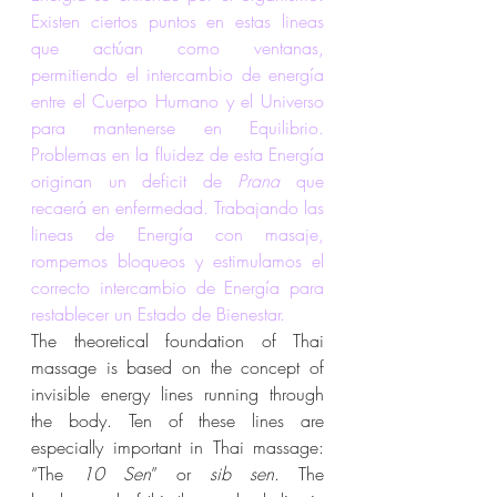
Existen ciertos puntos en estas lineas 
que actúan como ventanas, 
permitiendo el intercambio de energía 
entre el Cuerpo Humano y el Universo 
para mantenerse en Equilibrio. 
Problemas en la fluidez de esta Energía 
originan un deficit de 
Prana
 que 
recaerá en enfermedad. Trabajando las 
lineas de Energía con masaje, 
rompemos bloqueos y estimulamos el 
correcto intercambio de Energía para 
restablecer un Estado de Bienestar.
The theoretical foundation of Thai 
massage is based on the concept of 
invisible energy lines running through 
the body. Ten of these lines are 
especially important in Thai massage: 
“The 
10 Sen
” or 
sib sen
. The 