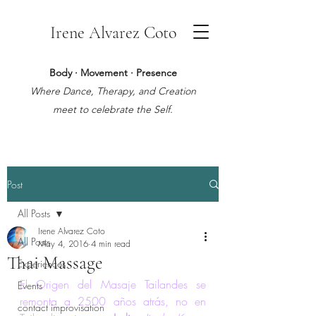
Irene Alvarez Coto
Body · Movement · Presence
Where Dance, Therapy, and Creation
meet to celebrate the Self.
Post
All Posts
Irene Alvarez Coto
All Posts
May 4, 2016
4 min read
Thai Massage
Experiences
El Origen del Masaje Tailandes se 
Events
remonta a 2500 años atrás, no en 
contact improvisation