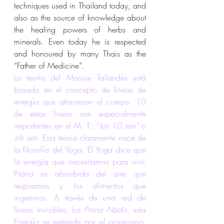
techniques used in Thailand today, and 
also as the source of knowledge about 
the healing powers of herbs and 
minerals. Even today he is respected 
and honoured by many Thais as the 
“Father of Medicine”.
La teoría del Masaje Tailandés está 
basado en el concepto de lineas de 
energía que atraviesan el cuerpo. 10 
de estas lineas son especialmente 
importantes en el M. T.: “
los 10 sen”
 o 
sib sen
. Esta teoria claramente nace de 
la filosofía del Yoga. El Yoga dice que 
la energía que necesitamos para vivir, 
P
rana
 es absorbida del aire que 
respiramos y los alimentos que 
ingerimos. A través de una red de 
lineas invisibles, los
 Prana Nadis
, esta 
Energía se extiende por el organismo. 