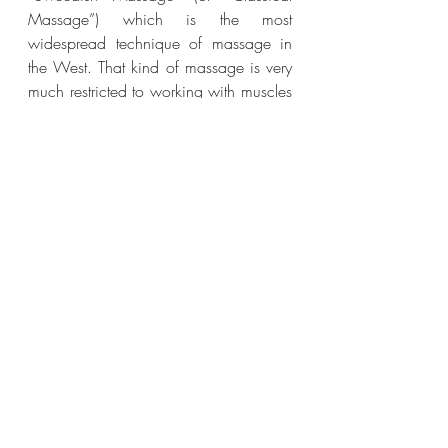
Massage”) which is the most 
widespread technique of massage in 
the West. That kind of massage is very 
much restricted to working with muscles 
and soft tissues. There is no doubt that 
such relaxing massage plays an 
important role in a world dominated by 
haste and stress, but in Thai massage 
the aspect of muscular relaxation is only 
a secundary goal. Thai massage does 
primarily work in the energy body of 
man. There is a lot of stretching 
involved and many exercises might well 
be described as “applied Hatha Yoga”. 
Rather than using the term Thai 
massage, it wouldn’t be a bad idea to 
actually call it “Yoga massage” since 
that’s what this essentially is.