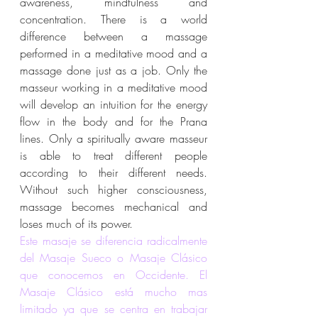
awareness, mindfulness and 
concentration. There is a world 
difference between a massage 
performed in a meditative mood and a 
massage done just as a job. Only the 
masseur working in a meditative mood 
will develop an intuition for the energy 
flow in the body and for the Prana 
lines. Only a spiritually aware masseur 
is able to treat different people 
according to their different needs. 
Without such higher consciousness, 
massage becomes mechanical and 
loses much of its power.
Este masaje se diferencia radicalmente 
del Masaje Sueco o Masaje Clásico 
que conocemos en Occidente. El 
Masaje Clásico está mucho mas 
limitado ya que se centra en trabajar 